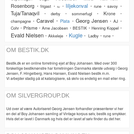
liljekonval
Rosenborg
・
・
・
・
・
・
frigast
rune
savoy
AJ
Tuja/Tanaqvil
K
・
・
・
・
rone
derby
sommerfugl
Caravel・
Georg Jensen
・
・
・
・
Plata
champagne
AJ
・Prisme・
・
・
・
Cohr
Arne Jacobsen
BESTIK
Henning Koppel
Evald Nielsen
Kugle
・
・
・
・
・
Akkeleje
Ladby
rune
OM BESTIK.DK
Bestik.dk er en online forretning ejet af Boy Johansen. Med over 300
forskellige bestikmønstre har forretningen Danmarks største udvalg i Georg
Jensen, F. Hingelberg, Hans Hansen, Evald Nielsen bestik m.m.
Vi arbejder stadig på at katalogisere, så skriv os endelig en mail eller ring.
OM SILVERGROUP.DK
Ud over at være Autoriseret Georg Jensen forhandler præsenterer vi her
en del af Boy Johansen samling af Vintage korpus sølv, bestik og smykker.
Hvis det er lavet i Danmark og hvis det er lavet af sølv finder du det her.