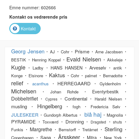
Emne nummer: 602666
Kontakt os vedrørende pris
Kontakt
Georg Jensen
・
・
・Prisme・
・
AJ
Cohr
Arne Jacobsen
Evald Nielsen
・
・
・
・
BESTIK
Henning Koppel
Akkeleje
Kugle
・
・
・
・
・
HANS HANSEN
Arvesølv
Ladby
antik
Kaktus
・
・
・
・
・
・
Konge
Elsinore
Cohr
palmet
Bernadotte
relief
・
・HERREGAARD・
・
acanthus
Gyldenholm
Michelsen
・
・
・
Eventyrbestik
Johan Rohde
Dobbeltriflet
・
・Continental・
・
Harald Nielsen
Cypres
Hingelberg
musling・
・
・
・
fogh
Fredericia Sølv
haj
blå
JULESKEER
・
・
・
・
Gundorph Albertus
Magnolia
PYRAMIDE・
・Dronning・
・
・
Toxværd
Dragsted
shuts
Sterling
Margrethe
・
・
・
・
・
Funkis
Bernstorff
Tretårnet
Årsskeer
・Saga・
・
・
・
Mitra
Copenhagen
New York