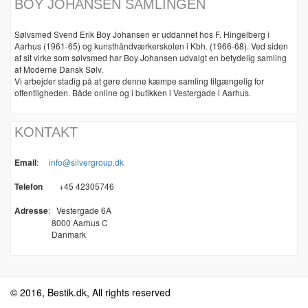
BOY JOHANSEN SAMLINGEN
Sølvsmed Svend Erik Boy Johansen er uddannet hos F. Hingelberg i
Aarhus (1961-65) og kunsthåndværkerskolen i Kbh. (1966-68). Ved siden
af sit virke som sølvsmed har Boy Johansen udvalgt en betydelig samling
af Moderne Dansk Sølv.
Vi arbejder stadig på at gøre denne kæmpe samling tilgængelig for
offentligheden. Både online og i butikken i Vestergade i Aarhus.
KONTAKT
Email
:
info@silvergroup.dk
Telefon
+45 42305746
Adresse
:
Vestergade 6A
8000 Aarhus C
Danmark
© 2016, Bestik.dk, All rights reserved