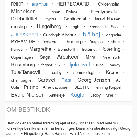
relief
・
・HERREGAARD・
・
acanthus
Gyldenholm
Michelsen
・
・
・
Eventyrbestik
Johan Rohde
Dobbeltriflet
・
・Continental・
・
Harald Nielsen
Cypres
Hingelberg
musling・
・
・
・
fogh
Fredericia Sølv
haj
blå
JULESKEER
・
・
・
・
Gundorph Albertus
Magnolia
PYRAMIDE・
・Dronning・
・
・
Toxværd
Dragsted
shuts
Sterling
Margrethe
・
・
・
・
・
Funkis
Bernstorff
Tretårnet
Årsskeer
・Saga・
・
・
・
Mitra
Copenhagen
New York
liljekonval
Rosenborg
・
・
・
・
・
・
frigast
rune
savoy
AJ
Tuja/Tanaqvil
K
・
・
・
・
rone
derby
sommerfugl
Caravel・
Georg Jensen
・
・
・
・
Plata
champagne
AJ
・Prisme・
・
・
・
Cohr
Arne Jacobsen
BESTIK
Henning Koppel
Evald Nielsen
Kugle
・
・
・
・
・
Akkeleje
Ladby
rune
OM BESTIK.DK
Bestik.dk er en online forretning ejet af Boy Johansen. Med over 300
forskellige bestikmønstre har forretningen Danmarks største udvalg i Georg
Jensen, F. Hingelberg, Hans Hansen, Evald Nielsen bestik m.m.