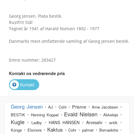
Georg Jensen. Plata bestik.
Rustfrit Stål
Tegnet år 1941 af Harald Nielsen 1892 - 1977
Danmarks mest omfattende samling af Georg Jensen bestik.
Emne nummer: 283427
Kontakt os vedrørende pris
Kontakt
Georg Jensen
・
・
・Prisme・
・
AJ
Cohr
Arne Jacobsen
Evald Nielsen
・
・
・
・
BESTIK
Henning Koppel
Akkeleje
Kugle
・
・
・
・
・
HANS HANSEN
Arvesølv
Ladby
antik
Kaktus
・
・
・
・
・
・
Konge
Elsinore
Cohr
palmet
Bernadotte