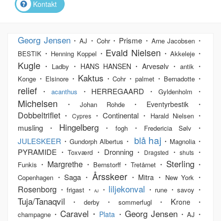
Kontakt
Georg Jensen
・
・
・Prisme・
・
AJ
Cohr
Arne Jacobsen
Evald Nielsen
・
・
・
・
BESTIK
Henning Koppel
Akkeleje
Kugle
・
・
・
・
・
HANS HANSEN
Arvesølv
Ladby
antik
Kaktus
・
・
・
・
・
・
Konge
Elsinore
Cohr
palmet
Bernadotte
relief
・
・HERREGAARD・
・
acanthus
Gyldenholm
Michelsen
・
・
・
Eventyrbestik
Johan Rohde
Dobbeltriflet
・
・Continental・
・
Harald Nielsen
Cypres
Hingelberg
musling・
・
・
・
fogh
Fredericia Sølv
haj
blå
JULESKEER
・
・
・
・
Gundorph Albertus
Magnolia
PYRAMIDE・
・Dronning・
・
・
Toxværd
Dragsted
shuts
Sterling
Margrethe
・
・
・
・
・
Funkis
Bernstorff
Tretårnet
Årsskeer
・Saga・
・
・
・
Mitra
Copenhagen
New York
liljekonval
Rosenborg
・
・
・
・
・
・
frigast
rune
savoy
AJ
Tuja/Tanaqvil
K
・
・
・
・
rone
derby
sommerfugl
Caravel・
Georg Jensen
・
・
・
・
Plata
champagne
AJ