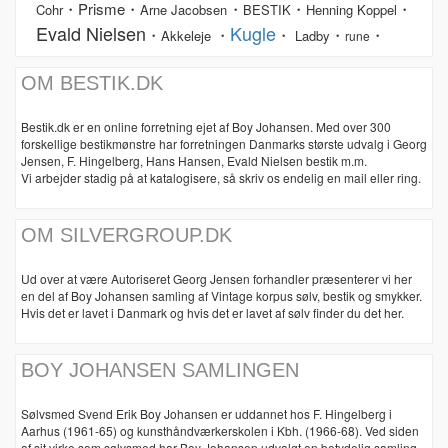
・Prisme・
・
・
・
Cohr
Arne Jacobsen
BESTIK
Henning Koppel
Evald Nielsen
Kugle
・
・
・
・
・
Akkeleje
Ladby
rune
OM BESTIK.DK
Bestik.dk er en online forretning ejet af Boy Johansen. Med over 300
forskellige bestikmønstre har forretningen Danmarks største udvalg i Georg
Jensen, F. Hingelberg, Hans Hansen, Evald Nielsen bestik m.m.
Vi arbejder stadig på at katalogisere, så skriv os endelig en mail eller ring.
OM SILVERGROUP.DK
Ud over at være Autoriseret Georg Jensen forhandler præsenterer vi her
en del af Boy Johansen samling af Vintage korpus sølv, bestik og smykker.
Hvis det er lavet i Danmark og hvis det er lavet af sølv finder du det her.
BOY JOHANSEN SAMLINGEN
Sølvsmed Svend Erik Boy Johansen er uddannet hos F. Hingelberg i
Aarhus (1961-65) og kunsthåndværkerskolen i Kbh. (1966-68). Ved siden
af sit virke som sølvsmed har Boy Johansen udvalgt en betydelig samling