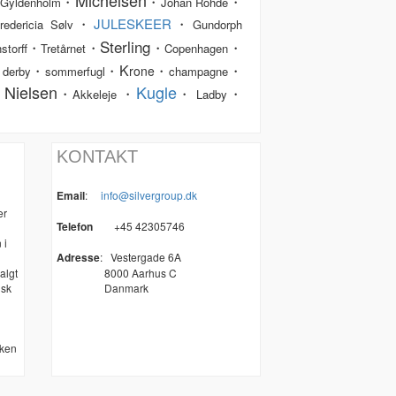
Michelsen
・
・
・
Gyldenholm
Johan Rohde
・
JULESKEER
・
redericia Sølv
Gundorph
Sterling
・
・
・
・
storff
Tretårnet
Copenhagen
K
・
・
・
・
・
rone
derby
sommerfugl
champagne
 Nielsen
Kugle
・
・
・
・
Akkeleje
Ladby
KONTAKT
Email
:
info@silvergroup.dk
er
Telefon
+45 42305746
 i
Adresse
:
Vestergade 6A
algt
8000 Aarhus C
nsk
Danmark
kken