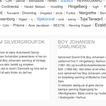
relief
s
・
・
・
・
・
・HERREGAARD・
Cohr
palmet
Bernadotte
acanthus
Hingelberg
Continental・
・musling・
・
・
Harald Nielsen
fogh
F
Margrethe
DE・
・Dronning・
・
・
・
・
Toxværd
Funkis
Bern
Dragsted
shuts
liljekonval
Tuja/Tanaqvil
osenborg
・
・
・
・
・
・
frigast
rune
savoy
AJ
Evald
・
・Prisme・
・
・
・
Cohr
Arne Jacobsen
BESTIK
Henning Koppel
M SILVERGROUP.DK
BOY JOHANSEN
SAMLINGEN
over at være Autoriseret Georg
sen forhandler præsenterer vi her en
Sølvsmed Svend Erik Boy Johansen 
 af Boy Johansen samling af Vintage
uddannet hos F. Hingelberg i Aarhus
us sølv, bestik og smykker.
(1961-65) og kunsthåndværkerskolen
 det er lavet i Danmark og hvis det er
Kbh. (1966-68). Ved siden af sit virke
t af sølv finder du det her.
som sølvsmed har Boy Johansen udv
en betydelig samling af Moderne Da
Sølv.
Vi arbejder stadig på at gøre denne
kæmpe samling tilgængelig for
offentligheden. Både online og i buti
i Vestergade i Aarhus.