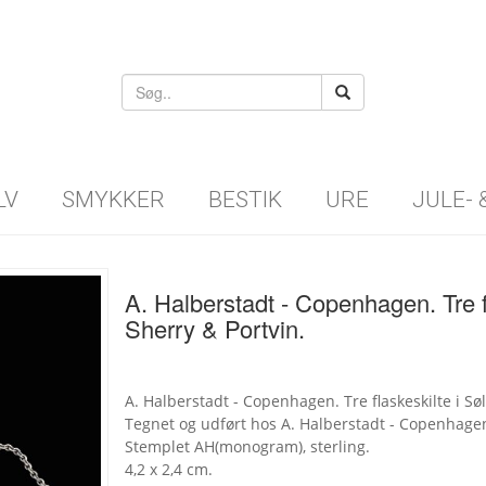
LV
SMYKKER
BESTIK
URE
JULE-
A. Halberstadt - Copenhagen. Tre fl
Sherry & Portvin.
A. Halberstadt - Copenhagen. Tre flaskeskilte i Søl
Tegnet og udført hos A. Halberstadt - Copenhage
Stemplet AH(monogram), sterling.
4,2 x 2,4 cm.