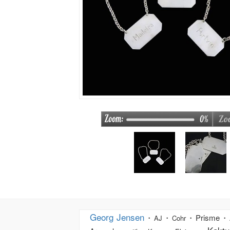
Georg Jensen
・
・
・Prisme・
AJ
Cohr