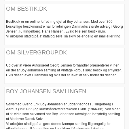
OM BESTIK.DK
Bestik.dk er en online forretning ejet af Boy Johansen. Med over 300
forskellige bestikmønstre har forretningen Danmarks største udvalg i Georg
Jensen, F. Hingelberg, Hans Hansen, Evald Nielsen bestik m.m.
Vi arbejder stadig på at katalogisere, så skriv os endelig en mail eller ring.
OM SILVERGROUP.DK
Ud over at være Autoriseret Georg Jensen forhandler præsenterer vi her
en del af Boy Johansen samling af Vintage korpus sølv, bestik og smykker.
Hvis det er lavet i Danmark og hvis det er lavet af sølv finder du det her.
BOY JOHANSEN SAMLINGEN
Sølvsmed Svend Erik Boy Johansen er uddannet hos F. Hingelberg i
Aarhus (1961-65) og kunsthåndværkerskolen i Kbh. (1966-68). Ved siden
af sit virke som sølvsmed har Boy Johansen udvalgt en betydelig samling
af Moderne Dansk Sølv.
Vi arbejder stadig på at gøre denne kæmpe samling tilgængelig for
offentligheden. Både online og i butikken i Vestergade i Aarhus.