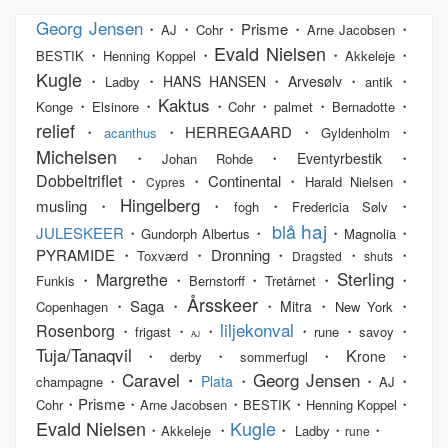
Georg Jensen
・
・
・Prisme・
・
AJ
Cohr
Arne Jacobsen
Evald Nielsen
・
・
・
・
BESTIK
Henning Koppel
Akkeleje
Kugle
・
・
・
・
・
HANS HANSEN
Arvesølv
Ladby
antik
Kaktus
・
・
・
・
・
・
Konge
Elsinore
Cohr
palmet
Bernadotte
relief
・
・HERREGAARD・
・
acanthus
Gyldenholm
Michelsen
・
・
・
Eventyrbestik
Johan Rohde
Dobbeltriflet
・
・Continental・
・
Harald Nielsen
Cypres
Hingelberg
musling・
・
・
・
fogh
Fredericia Sølv
haj
blå
JULESKEER
・
・
・
・
Gundorph Albertus
Magnolia
PYRAMIDE・
・Dronning・
・
・
Toxværd
Dragsted
shuts
Sterling
Margrethe
・
・
・
・
・
Funkis
Bernstorff
Tretårnet
Årsskeer
・Saga・
・
・
・
Mitra
Copenhagen
New York
liljekonval
Rosenborg
・
・
・
・
・
・
frigast
rune
savoy
AJ
Tuja/Tanaqvil
K
・
・
・
・
rone
derby
sommerfugl
Caravel・
Georg Jensen
・
・
・
・
Plata
champagne
AJ
・Prisme・
・
・
・
Cohr
Arne Jacobsen
BESTIK
Henning Koppel
Evald Nielsen
Kugle
・
・
・
・
・
Akkeleje
Ladby
rune