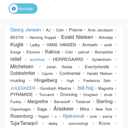
Kontakt
Georg Jensen
・
・
・Prisme・
・
AJ
Cohr
Arne Jacobsen
Evald Nielsen
・
・
・
・
BESTIK
Henning Koppel
Akkeleje
Kugle
・
・
・
・
・
HANS HANSEN
Arvesølv
Ladby
antik
Kaktus
・
・
・
・
・
・
Konge
Elsinore
Cohr
palmet
Bernadotte
relief
・
・HERREGAARD・
・
acanthus
Gyldenholm
Michelsen
・
・
・
Eventyrbestik
Johan Rohde
Dobbeltriflet
・
・Continental・
・
Harald Nielsen
Cypres
Hingelberg
musling・
・
・
・
fogh
Fredericia Sølv
haj
blå
JULESKEER
・
・
・
・
Gundorph Albertus
Magnolia
PYRAMIDE・
・Dronning・
・
・
Toxværd
Dragsted
shuts
Sterling
Margrethe
・
・
・
・
・
Funkis
Bernstorff
Tretårnet
Årsskeer
・Saga・
・
・
・
Mitra
Copenhagen
New York
liljekonval
Rosenborg
・
・
・
・
・
・
frigast
rune
savoy
AJ
Tuja/Tanaqvil
K
・
・
・
・
rone
derby
sommerfugl