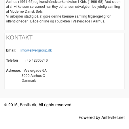
Aarhus (1961-65) og kunsthåndværkerskolen i Kbh. (1966-68). Ved siden
af sit virke som sølvsmed har Boy Johansen udvalgt en betydelig samling
af Moderne Dansk Sølv.
Vi arbejder stadig på at gøre denne kæmpe samling tilgængelig for
offentligheden. Både online og i butikken i Vestergade i Aarhus.
KONTAKT
Email
:
info@silvergroup.dk
Telefon
+45 42305746
Adresse
:
Vestergade 6A
8000 Aarhus C
Danmark
© 2016, Bestik.dk, All rights reserved
Powered by Antikvitet.net