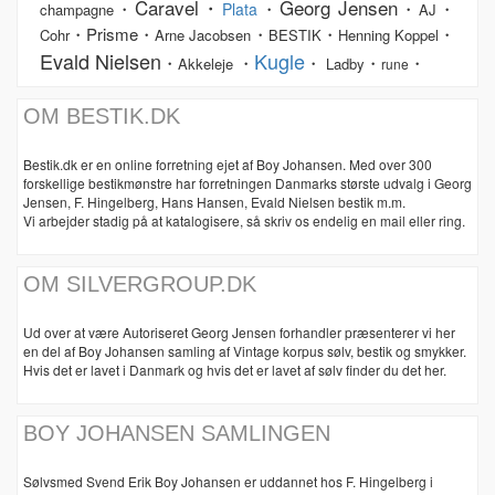
Caravel・
Georg Jensen
・
・
・
・
Plata
champagne
AJ
・Prisme・
・
・
・
Cohr
Arne Jacobsen
BESTIK
Henning Koppel
Evald Nielsen
Kugle
・
・
・
・
・
Akkeleje
Ladby
rune
OM BESTIK.DK
Bestik.dk er en online forretning ejet af Boy Johansen. Med over 300
forskellige bestikmønstre har forretningen Danmarks største udvalg i Georg
Jensen, F. Hingelberg, Hans Hansen, Evald Nielsen bestik m.m.
Vi arbejder stadig på at katalogisere, så skriv os endelig en mail eller ring.
OM SILVERGROUP.DK
Ud over at være Autoriseret Georg Jensen forhandler præsenterer vi her
en del af Boy Johansen samling af Vintage korpus sølv, bestik og smykker.
Hvis det er lavet i Danmark og hvis det er lavet af sølv finder du det her.
BOY JOHANSEN SAMLINGEN
Sølvsmed Svend Erik Boy Johansen er uddannet hos F. Hingelberg i