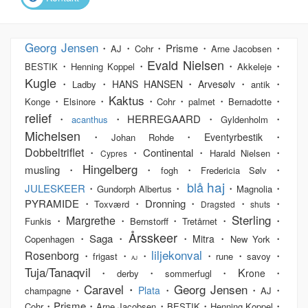
Georg Jensen
・
・
・Prisme・
・
AJ
Cohr
Arne Jacobsen
Evald Nielsen
・
・
・
・
BESTIK
Henning Koppel
Akkeleje
Kugle
・
・
・
・
・
HANS HANSEN
Arvesølv
Ladby
antik
Kaktus
・
・
・
・
・
・
Konge
Elsinore
Cohr
palmet
Bernadotte
relief
・
・HERREGAARD・
・
acanthus
Gyldenholm
Michelsen
・
・
・
Eventyrbestik
Johan Rohde
Dobbeltriflet
・
・Continental・
・
Harald Nielsen
Cypres
Hingelberg
musling・
・
・
・
fogh
Fredericia Sølv
haj
blå
JULESKEER
・
・
・
・
Gundorph Albertus
Magnolia
PYRAMIDE・
・Dronning・
・
・
Toxværd
Dragsted
shuts
Sterling
Margrethe
・
・
・
・
・
Funkis
Bernstorff
Tretårnet
Årsskeer
・Saga・
・
・
・
Mitra
Copenhagen
New York
liljekonval
Rosenborg
・
・
・
・
・
・
frigast
rune
savoy
AJ
Tuja/Tanaqvil
K
・
・
・
・
rone
derby
sommerfugl
Caravel・
Georg Jensen
・
・
・
・
Plata
champagne
AJ
・Prisme・
・
・
・
Cohr
Arne Jacobsen
BESTIK
Henning Koppel