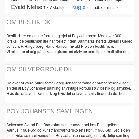
Evald Nielsen
Kugle
・
・
・
・
・
Akkeleje
Ladby
rune
OM BESTIK.DK
Bestik.dk er en online forretning ejet af Boy Johansen. Med over 300
forskellige bestikmønstre har forretningen Danmarks største udvalg i Georg
Jensen, F. Hingelberg, Hans Hansen, Evald Nielsen bestik m.m.
Vi arbejder stadig på at katalogisere, så skriv os endelig en mail eller ring.
OM SILVERGROUP.DK
Ud over at være Autoriseret Georg Jensen forhandler præsenterer vi her
en del af Boy Johansen samling af Vintage korpus sølv, bestik og smykker.
Hvis det er lavet i Danmark og hvis det er lavet af sølv finder du det her.
BOY JOHANSEN SAMLINGEN
Sølvsmed Svend Erik Boy Johansen er uddannet hos F. Hingelberg i
Aarhus (1961-65) og kunsthåndværkerskolen i Kbh. (1966-68). Ved siden
af sit virke som sølvsmed har Boy Johansen udvalgt en betydelig samling