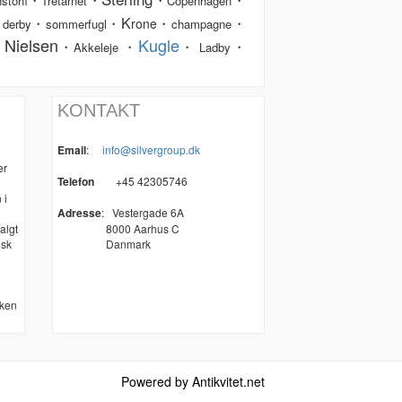
storff
Tretårnet
Copenhagen
K
・
・
・
・
・
rone
derby
sommerfugl
champagne
 Nielsen
Kugle
・
・
・
・
Akkeleje
Ladby
KONTAKT
Email
:
info@silvergroup.dk
er
Telefon
+45 42305746
 i
Adresse
:
Vestergade 6A
algt
8000 Aarhus C
nsk
Danmark
kken
Powered by Antikvitet.net