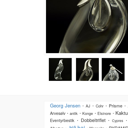
Georg Jensen
・
・
・Prisme・
AJ
Cohr
Kaktu
・
・
・
・
Arvesølv
antik
Konge
Elsinore
Dobbeltriflet
・
・
・
Eventyrbestik
Cypres
haj
blå
・
・
・PYRAMI