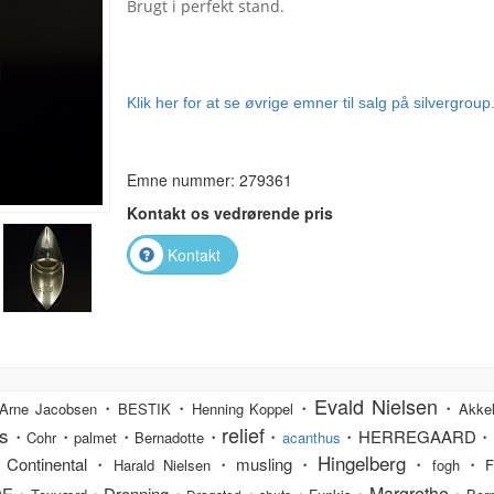
Brugt i perfekt stand.
Klik her for at se øvrige emner til salg på silvergroup
Emne nummer: 279361
Kontakt os vedrørende pris
Kontakt
Evald Nielsen
・
・
・
・
Arne Jacobsen
BESTIK
Henning Koppel
Akkel
relief
s
・
・
・
・
・
・HERREGAARD・
Cohr
palmet
Bernadotte
acanthus
Hingelberg
Continental・
・musling・
・
・
Harald Nielsen
fogh
F
Margrethe
DE・
・Dronning・
・
・
・
・