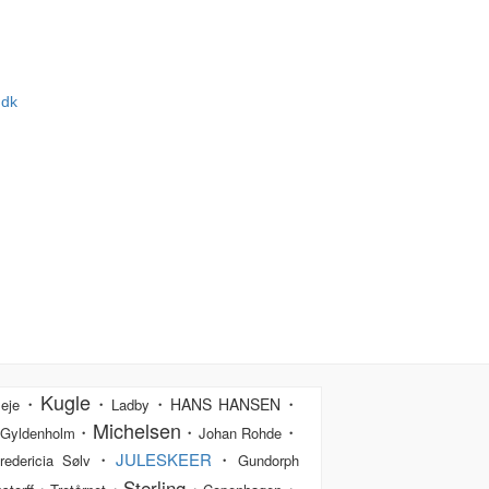
.dk
Kugle
・
・
・
・
HANS HANSEN
eje
Ladby
Michelsen
・
・
・
Gyldenholm
Johan Rohde
・
JULESKEER
・
redericia Sølv
Gundorph
Sterling
・
・
・
・