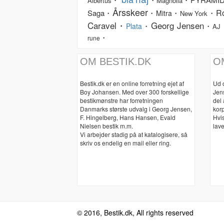
Albertus
Magnolia
Årsskeer
R
Saga・
・
・
・
Mitra
New York
Caravel・
Georg Jensen
・
・
Plata
AJ
・
rune
OM BESTIK.DK
O
Bestik.dk er en online forretning ejet af
Ud 
Boy Johansen. Med over 300 forskellige
Jen
bestikmønstre har forretningen
del
Danmarks største udvalg i Georg Jensen,
korp
F. Hingelberg, Hans Hansen, Evald
Hvis
Nielsen bestik m.m.
lave
Vi arbejder stadig på at katalogisere, så
skriv os endelig en mail eller ring.
© 2016, Bestik.dk, All rights reserved