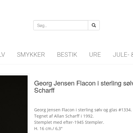
LV
SMYKKER
BESTIK
URE
JULE-
Georg Jensen Flacon i sterling søl
Scharff
Georg Jensen Flacon i sterling sølv og glas #1334.
Tegnet af Allan Scharff i 1992.
Stemplet med efter-1945 Stempler.
H. 16 cm./ 6,3"