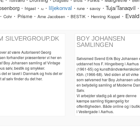
Toxværd
Funkis
Bern
Dragsted
shuts
liljekonval
Tuja/Tanaqvil
osenborg
・
・
・
・
・
・
frigast
rune
savoy
AJ
Evald
・
・Prisme・
・
・
・
Cohr
Arne Jacobsen
BESTIK
Henning Koppel
M SILVERGROUP.DK
BOY JOHANSEN
SAMLINGEN
over at være Autoriseret Georg
sen forhandler præsenterer vi her en
Sølvsmed Svend Erik Boy Johansen 
 af Boy Johansen samling af Vintage
uddannet hos F. Hingelberg i Aarhus
us sølv, bestik og smykker.
(1961-65) og kunsthåndværkerskolen
 det er lavet i Danmark og hvis det er
Kbh. (1966-68). Ved siden af sit virke
t af sølv finder du det her.
som sølvsmed har Boy Johansen udv
en betydelig samling af Moderne Da
Sølv.
Vi arbejder stadig på at gøre denne
kæmpe samling tilgængelig for
offentligheden. Både online og i buti
i Vestergade i Aarhus.