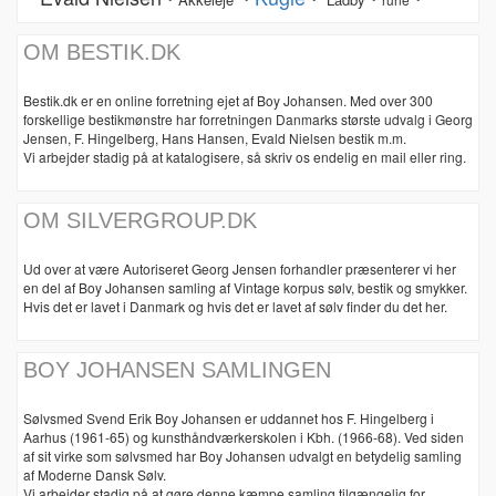
OM BESTIK.DK
Bestik.dk er en online forretning ejet af Boy Johansen. Med over 300
forskellige bestikmønstre har forretningen Danmarks største udvalg i Georg
Jensen, F. Hingelberg, Hans Hansen, Evald Nielsen bestik m.m.
Vi arbejder stadig på at katalogisere, så skriv os endelig en mail eller ring.
OM SILVERGROUP.DK
Ud over at være Autoriseret Georg Jensen forhandler præsenterer vi her
en del af Boy Johansen samling af Vintage korpus sølv, bestik og smykker.
Hvis det er lavet i Danmark og hvis det er lavet af sølv finder du det her.
BOY JOHANSEN SAMLINGEN
Sølvsmed Svend Erik Boy Johansen er uddannet hos F. Hingelberg i
Aarhus (1961-65) og kunsthåndværkerskolen i Kbh. (1966-68). Ved siden
af sit virke som sølvsmed har Boy Johansen udvalgt en betydelig samling
af Moderne Dansk Sølv.
Vi arbejder stadig på at gøre denne kæmpe samling tilgængelig for