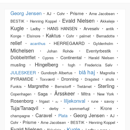
Georg Jensen
・
・
・Prisme・
・
AJ
Cohr
Arne Jacobsen
Evald Nielsen
・
・
・
・
BESTIK
Henning Koppel
Akkeleje
Kugle
・
・
・
・
・
HANS HANSEN
Arvesølv
Ladby
antik
Kaktus
・
・
・
・
・
・
Konge
Elsinore
Cohr
palmet
Bernadotte
relief
・
・HERREGAARD・
・
acanthus
Gyldenholm
Michelsen
・
・
・
Eventyrbestik
Johan Rohde
Dobbeltriflet
・
・Continental・
・
Harald Nielsen
Cypres
Hingelberg
musling・
・
・
・
fogh
Fredericia Sølv
haj
blå
JULESKEER
・
・
・
・
Gundorph Albertus
Magnolia
PYRAMIDE・
・Dronning・
・
・
Toxværd
Dragsted
shuts
Sterling
Margrethe
・
・
・
・
・
Funkis
Bernstorff
Tretårnet
Årsskeer
・Saga・
・
・
・
Mitra
Copenhagen
New York
liljekonval
Rosenborg
・
・
・
・
・
・
frigast
rune
savoy
AJ
Tuja/Tanaqvil
K
・
・
・
・
rone
derby
sommerfugl
Caravel・
Georg Jensen
・
・
・
・
Plata
champagne
AJ
・Prisme・
・
・
・
Cohr
Arne Jacobsen
BESTIK
Henning Koppel
Evald Nielsen
Kugle
・
・
・
・
・
Akkeleje
Ladby
rune