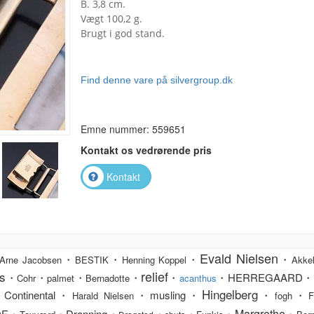
B. 3,8 cm.
Vægt 100,2 g.
Brugt i god stand.
Find denne vare på silvergroup.dk
Emne nummer: 559651
Kontakt os vedrørende pris
Kontakt
Evald Nielsen
・
・
・
・
Arne Jacobsen
BESTIK
Henning Koppel
Akkel
relief
s
・
・
・
・
・
・HERREGAARD・
Cohr
palmet
Bernadotte
acanthus
Hingelberg
Continental・
・musling・
・
・
Harald Nielsen
fogh
F
Margrethe
DE・
・Dronning・
・
・
・
・