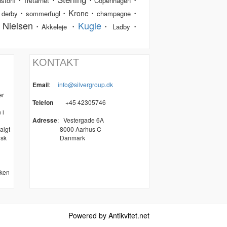
storff
Tretårnet
Copenhagen
K
・
・
・
・
・
rone
derby
sommerfugl
champagne
 Nielsen
Kugle
・
・
・
・
Akkeleje
Ladby
KONTAKT
Email
:
info@silvergroup.dk
er
Telefon
+45 42305746
 i
Adresse
:
Vestergade 6A
algt
8000 Aarhus C
nsk
Danmark
kken
Powered by Antikvitet.net