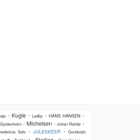
Kugle
・
・
・
・
HANS HANSEN
eje
Ladby
Michelsen
・
・
・
Gyldenholm
Johan Rohde
・
JULESKEER
・
redericia Sølv
Gundorph
Sterling
・
・
・
・