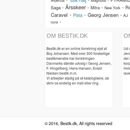
Albertus
Magnolia
Årsskeer
R
Saga・
・
・
・
Mitra
New York
Caravel・
Georg Jensen
・
・
Plata
AJ
・
rune
OM BESTIK.DK
O
Bestik.dk er en online forretning ejet af
Ud 
Boy Johansen. Med over 300 forskellige
Jen
bestikmønstre har forretningen
del
Danmarks største udvalg i Georg Jensen,
korp
F. Hingelberg, Hans Hansen, Evald
Hvis
Nielsen bestik m.m.
lave
Vi arbejder stadig på at katalogisere, så
skriv os endelig en mail eller ring.
© 2016, Bestik.dk, All rights reserved