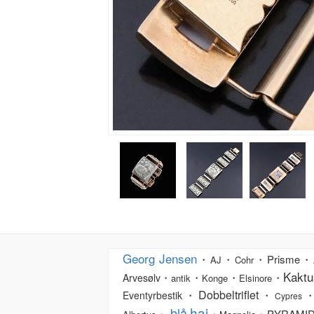
Georg Jensen
・
・
・Prisme・
AJ
Cohr
Kaktu
・
・
・
・
Arvesølv
antik
Konge
Elsinore
Dobbeltriflet
・
・
・
Eventyrbestik
Cypres
haj
blå
・
・
・PYRAMI