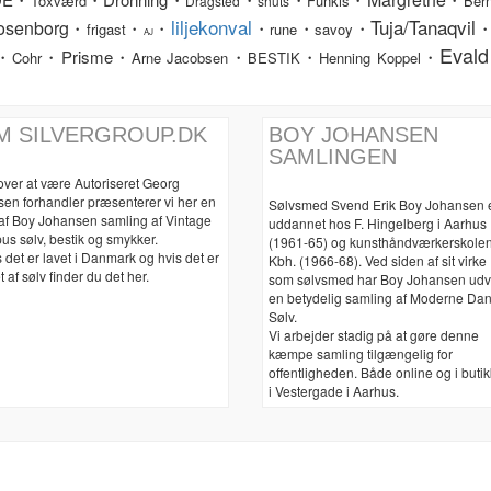
Toxværd
Funkis
Bern
Dragsted
shuts
liljekonval
Tuja/Tanaqvil
osenborg
・
・
・
・
・
・
frigast
rune
savoy
AJ
Evald
・
・Prisme・
・
・
・
Cohr
Arne Jacobsen
BESTIK
Henning Koppel
M SILVERGROUP.DK
BOY JOHANSEN
SAMLINGEN
over at være Autoriseret Georg
sen forhandler præsenterer vi her en
Sølvsmed Svend Erik Boy Johansen 
 af Boy Johansen samling af Vintage
uddannet hos F. Hingelberg i Aarhus
us sølv, bestik og smykker.
(1961-65) og kunsthåndværkerskolen
 det er lavet i Danmark og hvis det er
Kbh. (1966-68). Ved siden af sit virke
t af sølv finder du det her.
som sølvsmed har Boy Johansen udv
en betydelig samling af Moderne Da
Sølv.
Vi arbejder stadig på at gøre denne
kæmpe samling tilgængelig for
offentligheden. Både online og i buti
i Vestergade i Aarhus.